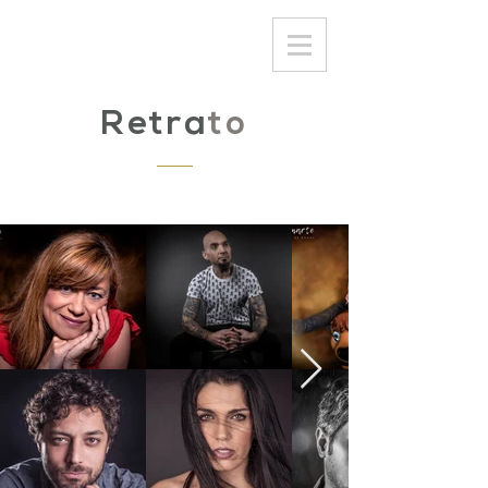
Retra
to